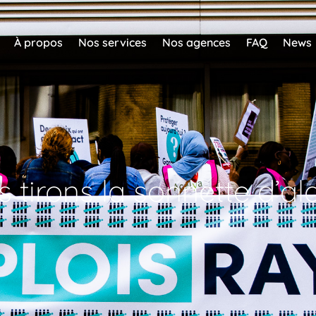
À propos
Nos services
Nos agences
FAQ
News
 tirons la sonnette d’al