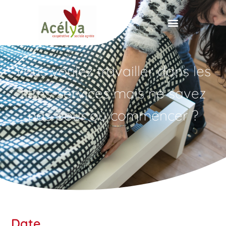
Panneau de gestion des cookies
Vous voulez travailler dans les
titres-services mais ne savez
pas pour où commencer ?
Date